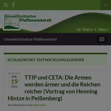
Suc
umsc
Search for:
Umweltinitiative Pfaffenwinkel
Navig
umsc
SCHLAGWORT:
ENTWICKLUNGSLÄNDER
TTIP und CETA: Die Armen
APR.
19
werden ärmer und die Reichen
2016
reicher (Vortrag von Henning
Hintze in Peißenberg)
Veröffentlicht unter
Aktuelles