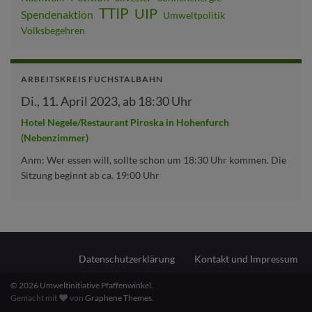
TTIP
UIP
Spendenaktion
Umweltpolitik
Volksbegehren
ARBEITSKREIS FUCHSTALBAHN
Di., 11. April 2023, ab 18:30 Uhr
Hotel Negele/Restaurant Piroska in Hohenfurch
(Nebenzimmer)
Anm: Wer essen will, sollte schon um 18:30 Uhr kommen. Die
Sitzung beginnt ab ca. 19:00 Uhr
Datenschutzerklärung
Kontakt und Impressum
© 2026 Umweltinitiative Pfaffenwinkel.
Gemacht mit
von
Graphene Themes
.