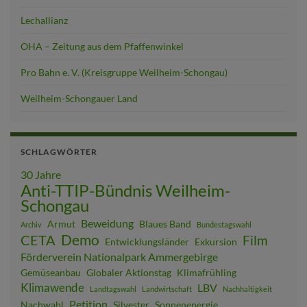
Lechallianz
OHA – Zeitung aus dem Pfaffenwinkel
Pro Bahn e. V. (Kreisgruppe Weilheim-Schongau)
Weilheim-Schongauer Land
SCHLAGWÖRTER
30 Jahre
Anti-TTIP-Bündnis Weilheim-
Schongau
Beweidung
Armut
Blaues Band
Archiv
Bundestagswahl
Demo
CETA
Film
Entwicklungsländer
Exkursion
Förderverein Nationalpark Ammergebirge
Gemüseanbau
Globaler Aktionstag
Klimafrühling
Klimawende
LBV
Landtagswahl
Landwirtschaft
Nachhaltigkeit
Petition
Nachwahl
Silvester
Sonnenenergie