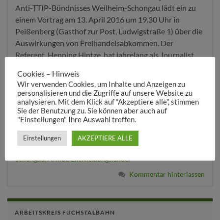
Anti-TTIP-Bündnisses Weilheim-Schongau lädt ein zu
einem Vortrag am 13. April 2016 um 19.30 Uhr in
Peißenberg (Gasthof zur Post, Ludwigstraße 1) über die
Auswirkungen von Freihandelsabkommen. Der
Referent, Henning Hintze, hat jahrelang als Journalist
und in der Entwicklungshilfe in drei afrikanischen
Cookies – Hinweis
Ländern gearbeitet. Er ist Mitglied des Arbeitskreises
Wir verwenden Cookies, um Inhalte und Anzeigen zu
Freihandelsfalle bei …
personalisieren und die Zugriffe auf unsere Website zu
analysieren. Mit dem Klick auf “Akzeptiere alle”, stimmen
Sie der Benutzung zu. Sie können aber auch auf
Weiterlesen
"Einstellungen" Ihre Auswahl treffen.
Einstellungen
AKZEPTIERE ALLE
Vortrag
,
Peißenberg
,
TTIP
,
Anti-TTIP-Bündnis Weilheim-
Schongau
,
Armut
,
Entwicklungsländer
Kommentar hinterlassen
ARBEITSKREIS FUCHSTALBAHN