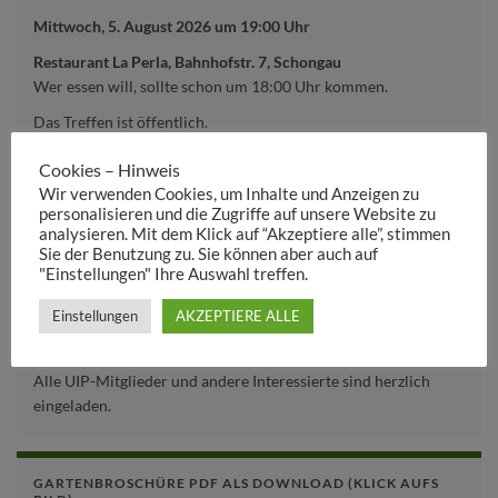
Mittwoch, 5. August 2026 um 19:00 Uhr
Restaurant La Perla, Bahnhofstr. 7, Schongau
Wer essen will, sollte schon um 18:00 Uhr kommen.
Das Treffen ist öffentlich.
Alle UIP-Mitglieder und andere Interessierte sind herzlich
Cookies – Hinweis
eingeladen.
Wir verwenden Cookies, um Inhalte und Anzeigen zu
personalisieren und die Zugriffe auf unsere Website zu
analysieren. Mit dem Klick auf “Akzeptiere alle”, stimmen
UIP-TREFFEN
Sie der Benutzung zu. Sie können aber auch auf
"Einstellungen" Ihre Auswahl treffen.
Montag, 21. September 2026 um 19:30 Uhr
Einstellungen
AKZEPTIERE ALLE
Zechenschenke in Peiting, Zechenstr. 2
Das UIP-Treffen ist öffentlich.
Alle UIP-Mitglieder und andere Interessierte sind herzlich
eingeladen.
GARTENBROSCHÜRE PDF ALS DOWNLOAD (KLICK AUFS