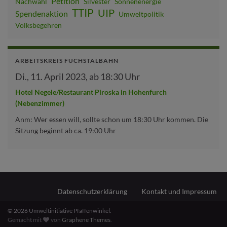
Petition
Nachwahl
Silvester
Sonnenenergie
TTIP
UIP
Spendenaktion
Umweltpolitik
Volksbegehren
ARBEITSKREIS FUCHSTALBAHN
Di., 11. April 2023, ab 18:30 Uhr
Hotel Negele/Restaurant Piroska in Hohenfurch
(Nebenzimmer)
Anm: Wer essen will, sollte schon um 18:30 Uhr kommen. Die
Sitzung beginnt ab ca. 19:00 Uhr
Datenschutzerklärung
Kontakt und Impressum
© 2026 Umweltinitiative Pfaffenwinkel.
Gemacht mit
von
Graphene Themes
.